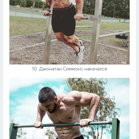
10. Джонатан Симмонс накачался