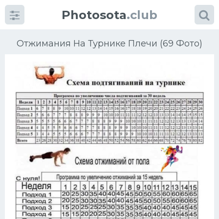
Photosota
.club
Отжимания На Турнике Плечи (69 Фото)
Категории
Фото
Много картинок...
Футбол
Баскетбол
Хоккей
Велогонки