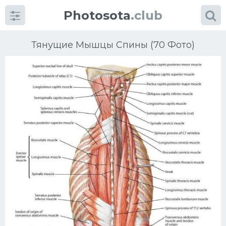
Photosota
.club
Тянущие Мышцы Спины (70 Фото)
Категории
Фото
Много картинок...
Футбол
Баскетбол
Хоккей
Велогонки