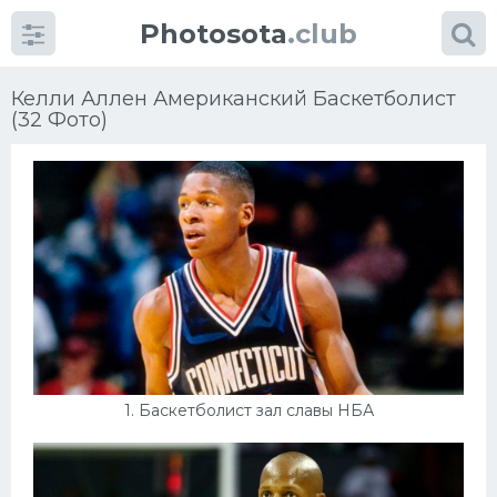
Photosota
.club
Келли Аллен Американский Баскетболист
(32 Фото)
Категории
Фото
Много картинок...
Футбол
1. Баскетболист зал славы НБА
Баскетбол
Хоккей
Велогонки