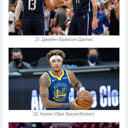
21. Джален Брансон Даллас
22. Келли Убре баскетболист