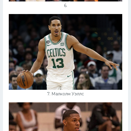
6.
7. Малколм Уэллс