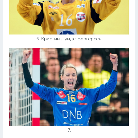
6. Кристин Лунде-Боргерсен
7.