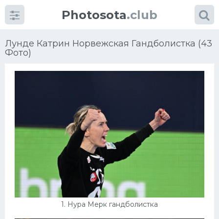
Photosota
.club
Лунде Катрин Норвежская Гандболистка (43
Фото)
Категории
Фото
Много картинок...
Футбол
Баскетбол
Хоккей
1. Нура Мерк гандболистка
Велогонки