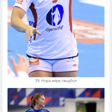
39. Нора мёрк гандбол