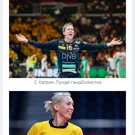
Конькобежный спорт
Тренажеры
Интерьеры квартир
2. Катрин Лунде гандболистка