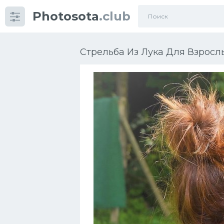
Photosota
.club
Категории
Фото
Стрельба Из Лука Для Взрослы
Много картинок...
Футбол
Баскетбол
Хоккей
Велогонки
Конькобежный спорт
Тренажеры
Интерьеры квартир