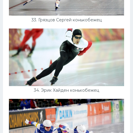
33. Грязцов Сергей конькобежец
34. Эрик Хайден конькобежец