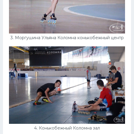
3. Моргушина Ульяна Коломна конькобежный центр
4. Конькобежный Коломна зал