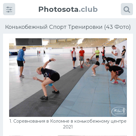
Photosota
.club
Конькобежный Спорт Тренировки (43 Фото)
Категории
Фото
Много картинок...
Футбол
Баскетбол
1. Соревнования в Коломне в конькобежному центре
Хоккей
2021
Велогонки