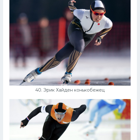
40. Эрик Хайден конькобежец