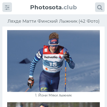
Photosota
.club
Ляхде Матти Финский Лыжник (42 Фото)
Категории
Фото
Много картинок...
Футбол
Баскетбол
1. Йони Мяки лыжник
Хоккей
Велогонки