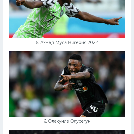
5. Ахмед Муса Нигерия 2022
6. Олакунле Олусегун