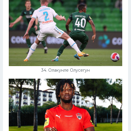
34. Олакунле Олусегун