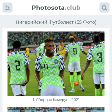
Photosota
.club
Нигерийский Футболист (35 Фото)
Категории
Фото
Много картинок...
Футбол
Баскетбол
1. Сборная Камеруна 2021
Хоккей
Велогонки