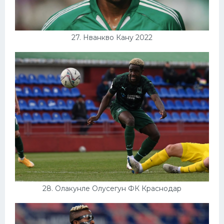
27. Нванкво Кану 2022
28. Олакунле Олусегун ФК Краснодар