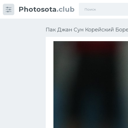
Photosota
.club
Категории
Фото
Пак Джан Сун Корейский Боре
Много картинок...
Футбол
Баскетбол
Хоккей
Велогонки
Конькобежный спорт
Тренажеры
Интерьеры квартир