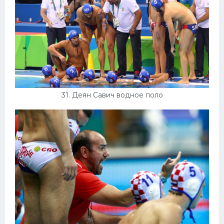
31. Деян Савич водное поло