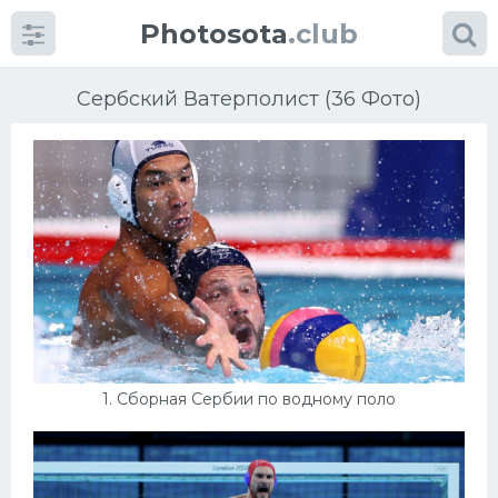
Photosota
.club
Сербский Ватерполист (36 Фото)
Категории
Фото
Много картинок...
Футбол
1. Сборная Сербии по водному поло
Баскетбол
Хоккей
Велогонки