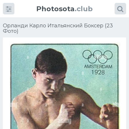
Photosota
.club
Орланди Карло Итальянский Боксер (23
Фото)
Категории
Фото
Много картинок...
Футбол
Баскетбол
Хоккей
Велогонки