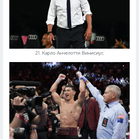
21. Карло Анчелотти Винисиус