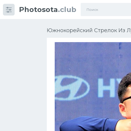
Photosota
.club
Категории
Фото
Южнокорейский Стрелок Из Лу
Много картинок...
Футбол
Баскетбол
Хоккей
Велогонки
Конькобежный спорт
Тренажеры
Интерьеры квартир