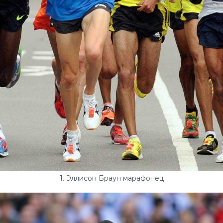
1. Эллисон Браун марафонец