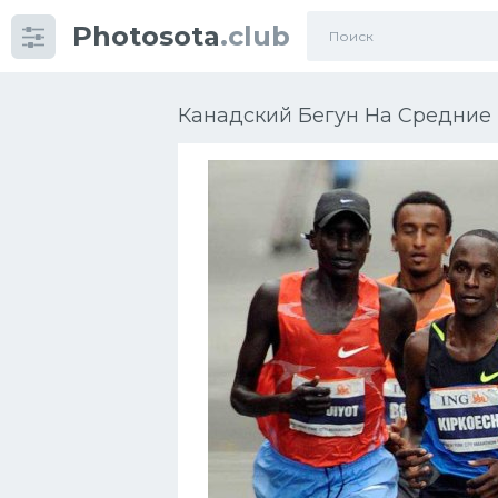
Photosota
.club
Категории
Фото
Канадский Бегун На Средние 
Много картинок...
Футбол
Баскетбол
Хоккей
Велогонки
Конькобежный спорт
Тренажеры
Интерьеры квартир