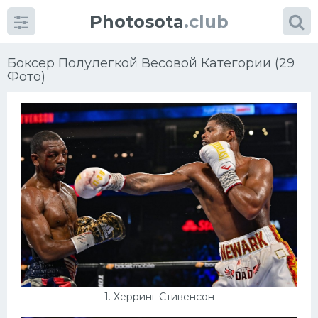
Photosota
.club
Боксер Полулегкой Весовой Категории (29
Фото)
Категории
Фото
Много картинок...
Футбол
Баскетбол
Хоккей
1. Херринг Стивенсон
Велогонки