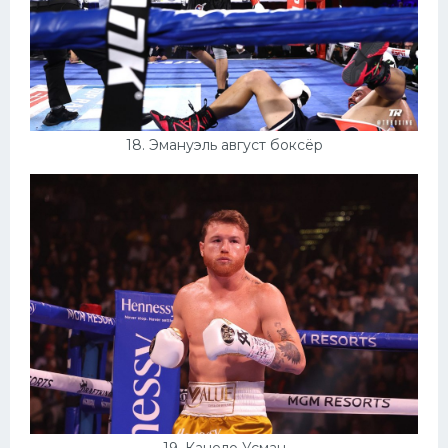
18. Эмануэль август боксёр
19. Канело Усман