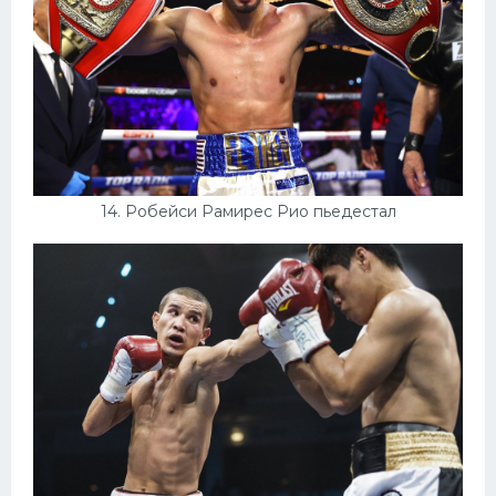
14. Робейси Рамирес Рио пьедестал