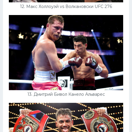
12. Макс Холлоуэй vs Волкановски UFC 276
13. Дмитрий Бивол Канело Альварес