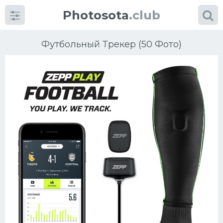
Photosota
.club
Футбольный Трекер (50 Фото)
Категории
Фото
Много картинок...
Футбол
Баскетбол
Хоккей
Велогонки