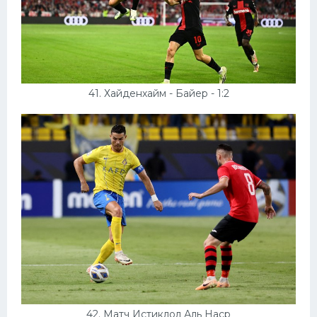
41. Хайденхайм - Байер - 1:2
42. Матч Истиклол Аль Наср