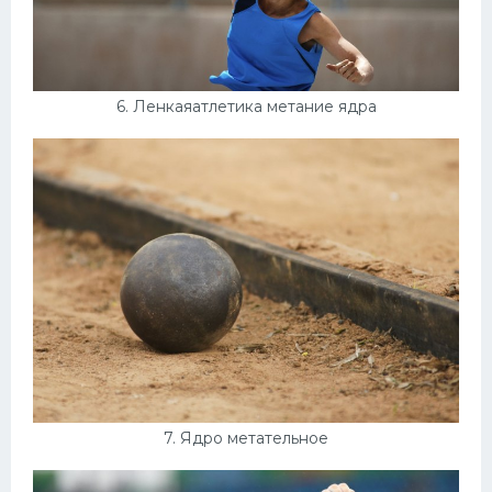
6. Ленкаяатлетика метание ядра
7. Ядро метательное