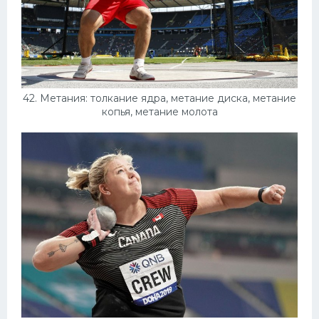
42. Метания: толкание ядра, метание диска, метание
копья, метание молота