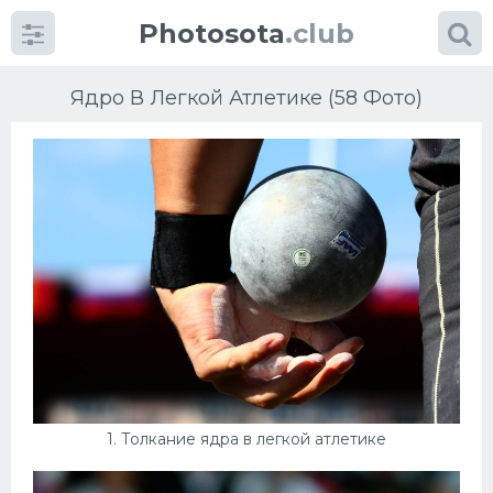
Photosota
.club
Ядро В Легкой Атлетике (58 Фото)
Категории
Фото
Много картинок...
Футбол
Баскетбол
1. Толкание ядра в легкой атлетике
Хоккей
Велогонки