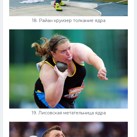
18. Райан круизер толкание ядра
19. Лисовская метательница ядра