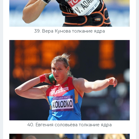
39. Вера Кунова толкание ядра
40. Евгения соловьёва толкание ядра