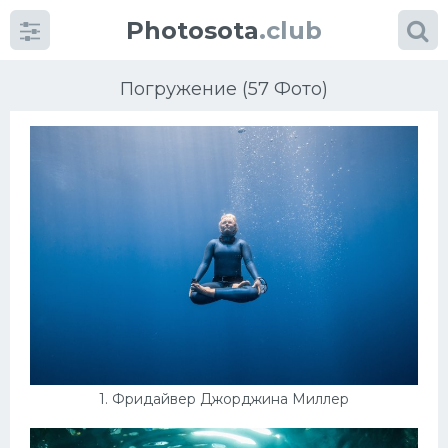
Photosota
.club
Погружение (57 Фото)
Категории
Фото
Много картинок...
Футбол
Баскетбол
1. Фридайвер Джорджина Миллер
Хоккей
Велогонки