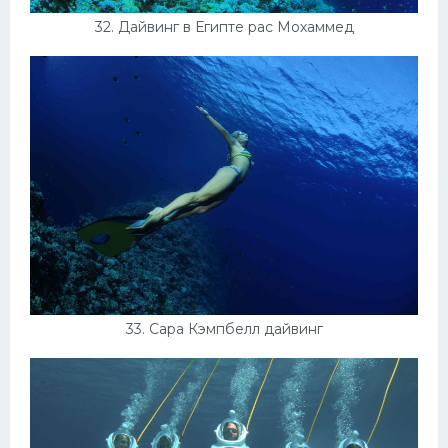
32. Дайвинг в Египте рас Мохаммед
33. Сара Кэмпбелл дайвинг