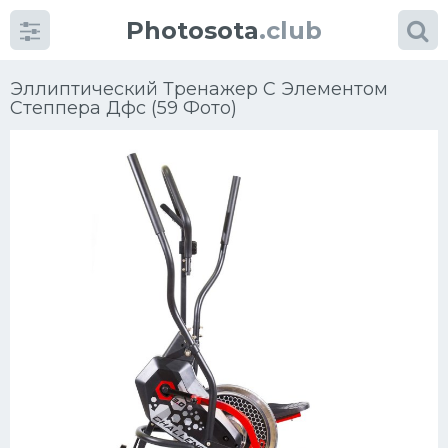
Photosota
.club
Эллиптический Тренажер С Элементом
Степпера Дфс (59 Фото)
Категории
Фото
Много картинок...
Футбол
Баскетбол
Хоккей
Велогонки