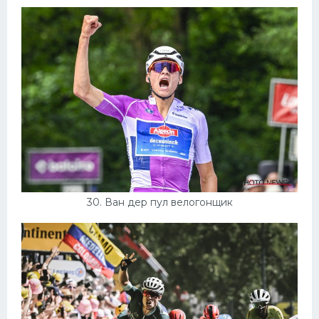
30. Ван дер пул велогонщик