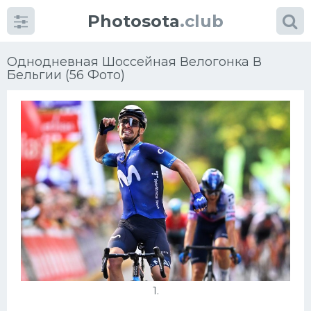
Photosota
.club
Однодневная Шоссейная Велогонка В
Бельгии (56 Фото)
Категории
Фото
Много картинок...
Футбол
Баскетбол
Хоккей
1.
Велогонки