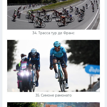
34. Трасса тур де Франс
35. Симоне рамонато